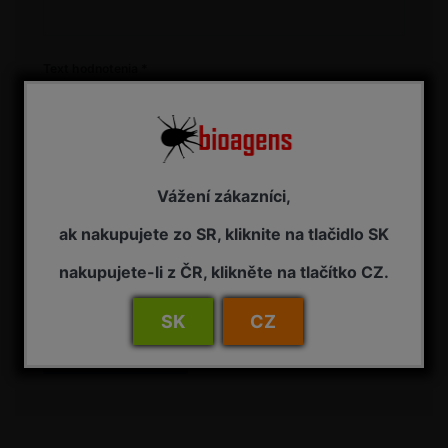
Text hodnotenia
Vážení zákazníci,
* Položky označené hviezdičkou sú povinné a musia byť
vyplnené.
ak nakupujete zo SR, kliknite na tlačidlo SK
nakupujete-li z ČR, klikněte na tlačítko CZ.
SK
CZ
Odoslať hodnotenie