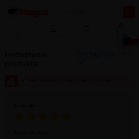
13
Menu
Prihlásenie
Porovnať
Košík
Hodnotenie
DELTASTOP CF /
produktu
GF
Pouze registrovaní uživatelé mohou psát recenze
Hodnotenie
Nadpis hodnotenia