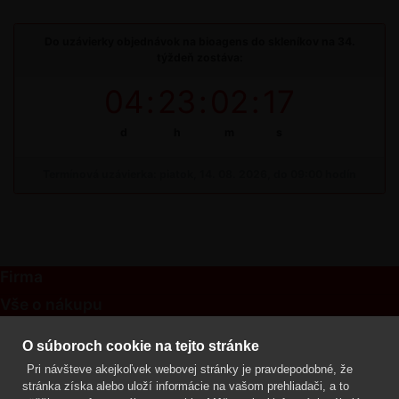
Do uzávierky objednávok na bioagens do skleníkov na 34.
týždeň zostáva:
04
:
23
:
02
:
17
d
h
m
s
Termínová uzávierka: piatok, 14. 08. 2026, do 09:00 hodín
Firma
Vše o nákupu
Kontakt
O súboroch cookie na tejto stránke
Pri návšteve akejkoľvek webovej stránky je pravdepodobné, že
Mgr. Lenka Žáčková
stránka získa alebo uloží informácie na vašom prehliadači, a to
OCHRANA ROSTLIN