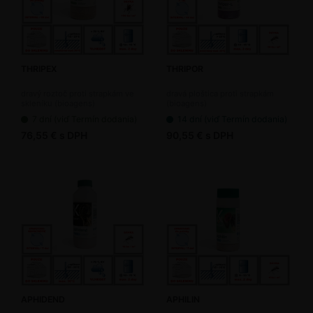
THRIPEX
THRIPOR
dravý roztoč proti strapkám ve
dravá ploštica proti strapkám
skleníku (bioagens)
(bioagens)
7 dní (viď Termín dodania)
14 dní (viď Termín dodania)
76,55 € s DPH
90,55 € s DPH
APHIDEND
APHILIN