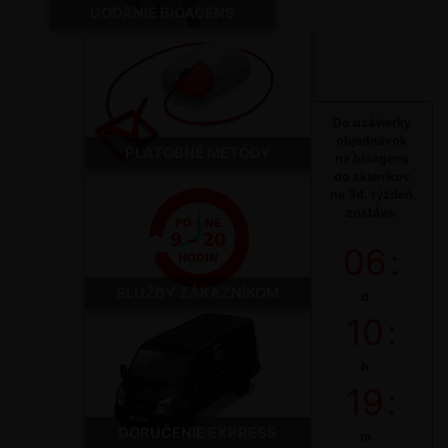
DODANIE BIOAGENS
Do uzávierky
objednávok
PLATOBNÉ METÓDY
na bioagens
do skleníkov
na 34. týždeň
zostáva:
06
:
SLUŽBY ZÁKAZNÍKOM
d
10
:
h
19
:
DORUČENIE EXPRESS
m