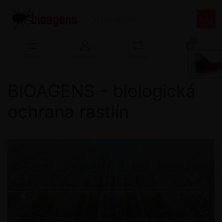
13
Menu
Prihlásenie
Porovnať
Košík
BIOAGENS - biologická
ochrana rastlín
Předchozí