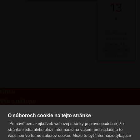
13
s
Termínová
uzávierka:
piatok, 14.
08. 2026, do
09:00 hodín
Firma
Vše o nákupu
Kontakt
O súboroch cookie na tejto stránke
Pri návšteve akejkoľvek webovej stránky je pravdepodobné, že
Mgr. Lenka Žáčková
stránka získa alebo uloží informácie na vašom prehliadači, a to
OCHRANA ROSTLIN
väčšinou vo forme súborov cookie. Môžu to byť informácie týkajúce