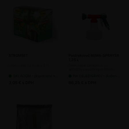
STROMSET
Postrekovač NEMA-SPRAYER
1,25 L
Lepový pás na stromy 3 m
Dávkovacie zariadenie na
aplikáciu parazitických hlístic /
organických hnojív
SKLADOM - pripravené na odoslanie
NA OBJEDNÁVKU - dodanie 7-14 pracovných dní
3,05 € s DPH
66,25 € s DPH