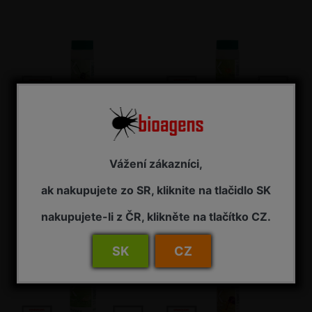
APHIPAR
SPIDEX
Vážení zákazníci,
Parazitická osička proti voškám
Dravý predátor proti roztočcom
ve skleníku (bioagens)
(bioagens)
ak nakupujete zo SR, kliknite na tlačidlo SK
7 dní (viď Termín dodania)
7 dní (viď Termín dodania)
nakupujete-li z ČR, klikněte na tlačítko CZ.
47,85 € s DPH
65,55 € s DPH
SK
CZ