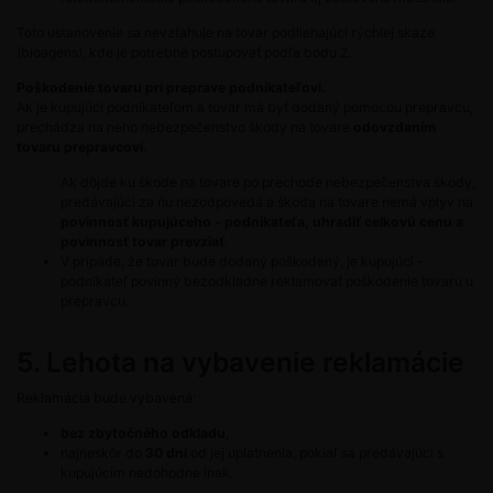
Toto ustanovenie sa nevzťahuje na tovar podliehajúci rýchlej skaze
(bioagens), kde je potrebné postupovať podľa bodu 2.
Poškodenie tovaru pri preprave podnikateľovi.
Ak je kupujúci podnikateľom a tovar má byť dodaný pomocou prepravcu,
prechádza na neho nebezpečenstvo škody na tovare
odovzdaním
tovaru prepravcovi
.
Ak dôjde ku škode na tovare po prechode nebezpečenstva škody,
predávajúci za ňu nezodpovedá a škoda na tovare nemá vplyv na
povinnosť kupujúceho - podnikateľa, uhradiť celkovú cenu a
povinnosť tovar prevziať
.
V prípade, že tovar bude dodaný poškodený, je kupujúci -
podnikateľ povinný bezodkladne reklamovať poškodenie tovaru u
prepravcu.
5. Lehota na vybavenie reklamácie
Reklamácia bude vybavená:
bez zbytočného odkladu
,
najneskôr do
30 dní
od jej uplatnenia, pokiaľ sa predávajúci s
kupujúcim nedohodne inak.