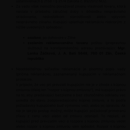
ustanoveniach § 2158 – § 2174 zákona č. 89/2012 NOZ.
Za vadu však nemožno považovať zmenu vlastností tovaru, ktorá
nastala v priebehu záručnej doby v dôsledku nesprávneho
skladovania, nedostatkom starostlivosti alebo vplyvom
nesprávneho zásahu. Kupujúci uplatňuje reklamáciu niektorým z
nižšie uvedených spôsobov:
osobne
, po dohovore v Zlíne
zaslaním reklamovaného tovaru
poštou (prepravnou
službou) na korešpondenčnú adresu predávajúci:
Mgr.
Lenka Žáčková, J. A. Bati 5648, 760 01 Zlín, Česká
republika
Neoddeliteľnou súčasťou reklamácie je písomný popis vady
(príčina reklamácie), zaznamenaný kupujúcim v reklamačnom
protokole.
V prípade, že vec pri prevzatí kupujúcim nie je v zhode s kúpnou
zmluvou (ďalej len "rozpor s kúpnou zmluvou"), má kupujúci právo
na to, aby predávajúci bezplatne a bez zbytočného odkladu vec
uviedla do stavu zodpovedajúceho kúpnej zmluve, a to podľa
požiadavky kupujúceho buď výmenou veci, alebo jej opravou. Ak
nie je takýto postup možný, môže kupujúci požadovať primeranú
zľavu z ceny veci alebo od zmluvy odstúpiť. To neplatí, ak
kupujúci pred prevzatím veci o rozpore s kúpnou zmluvou vedel
alebo rozpor s kúpnou zmluvou sám spôsobil. Rozpor s kúpnou