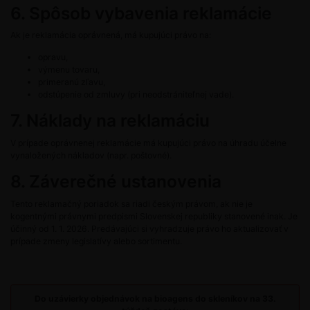
6. Spôsob vybavenia reklamácie
Ak je reklamácia oprávnená, má kupujúci právo na:
opravu,
výmenu tovaru,
primeranú zľavu,
odstúpenie od zmluvy (pri neodstrániteľnej vade).
7. Náklady na reklamáciu
V prípade oprávnenej reklamácie má kupujúci právo na úhradu účelne
vynaložených nákladov (napr. poštovné).
8. Záverečné ustanovenia
Tento reklamačný poriadok sa riadi českým právom, ak nie je
kogentnými právnymi predpismi Slovenskej republiky stanovené inak. Je
účinný od 1. 1. 2026. Predávajúci si vyhradzuje právo ho aktualizovať v
prípade zmeny legislatívy alebo sortimentu.
Do uzávierky objednávok na bioagens do skleníkov na 33.