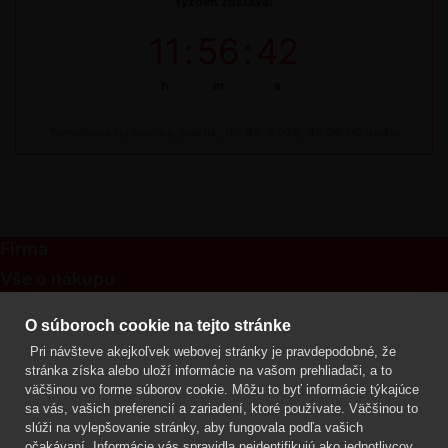
týždeň zostáva:
11
:
56
:
42
h
m
s
Termínová uzávierka: piatok, 07. 08. 2026, do 09:00 hodín
Firma
Vše o nákupu
Kontakt
O súboroch cookie na tejto stránke
Pri návšteve akejkoľvek webovej stránky je pravdepodobné, že
Mgr. Lenka Žáčková
stránka získa alebo uloží informácie na vašom prehliadači, a to
OCHRANA ROSTLIN
väčšinou vo forme súborov cookie. Môžu to byť informácie týkajúce
+420 608 748 548
sa vás, vašich preferencií a zariadení, ktoré používate. Väčšinou to
slúži na vylepšovanie stránky, aby fungovala podľa vašich
www.ochranarostlin.cz
očakávaní. Informácie vás spravidla neidentifikujú ako jednotlivcov,