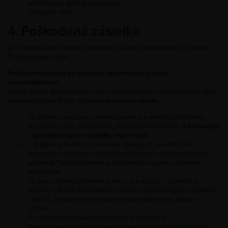
požadovaný spôsob vybavenia,
fotografiu vady.
4. Poškodená zásielka
Ak je zásielka pri prevzatí poškodená, kupujúci skontroluje stav obalu.
Ďalej postupuje takto:
Poškodenie tovaru pri preprave spotrebiteľovi alebo
nepodnikateľovi.
Ak je kupujúci spotrebiteľom alebo nepodnikateľom, prechádza na neho
nebezpečenstvo škody na tovare
prevzatím tovaru
.
Ak zásielka vykazuje známky zjavného a silného poškodenia
(roztrhnutý obal, deformácia, presakovanie obsahu),
má kupujúci
- spotrebiteľ právo zásielku neprevziať
.
V prípade prevzatia poškodenej zásielky je nevyhnutné s
dopravcom ihneď na mieste spísať zápisnicu o škode (škodový
protokol). Tento dokument je zásadné pre rýchle vybavenie
reklamácie.
Ak bude dodaný poškodený tovar, je kupujúci - spotrebiteľ
povinný o škode bezodkladne informovať predávajúci, najneskôr
však do 2 pracovných dní od prevzatia telefonicky alebo e-
mailom.
Pre urýchlenie procesu odporúčame zaobstarať
fotodokumentáciu poškodeného tovaru aj obalového materiálu.