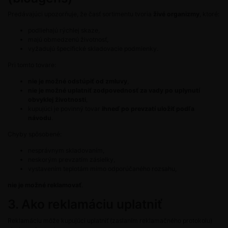
Predávajúci upozorňuje, že časť sortimentu tvoria
živé organizmy
, ktoré:
podliehajú rýchlej skaze,
majú obmedzenú životnosť,
vyžadujú špecifické skladovacie podmienky.
Pri tomto tovare:
nie je možné odstúpiť od zmluvy
,
nie je možné uplatniť zodpovednosť za vady po uplynutí
obvyklej životnosti
,
kupujúci je povinný tovar
ihneď po prevzatí uložiť podľa
návodu
.
Chyby spôsobené:
nesprávnym skladovaním,
neskorým prevzatím zásielky,
vystavením teplotám mimo odporúčaného rozsahu,
nie je možné reklamovať
.
3. Ako reklamáciu uplatniť
Reklamáciu môže kupujúci uplatniť (zaslaním reklamačného protokolu)