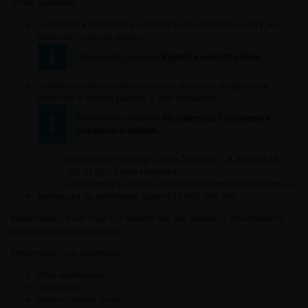
týmito spôsobmi:
Vyplnením a odoslaním e-formulára pre reklamáciu, ktorý je k
dispozícii na tomto odkaze
Reklamačný protokol
Vyplniť a odoslať online.
Vyplnením reklamačného protokolu, ktorý je k dispozícii na
stiahnutie v listinnej podobe, a jeho odoslaním
Reklamačný protokol
Na stiahnutie / vyplnenie a
odoslanie e-mailom.
poštou na adresu Mgr. Lenka Žáčková, J. A. Baťu 5648,
760 01 Zlín, Česká republika
e-mailom na e-mailovú adresu odstoupeni(at)bioagens.eu,
telefonicky na telefónnom čísle +420 608 748 548.
Reklamovaný tovar musí byť zaslaný tak, aby nedošlo k jeho ďalšiemu
poškodeniu počas prepravy.
Reklamácia musí obsahovať:
číslo objednávky,
opis chyby,
dátum zistenia chyby,