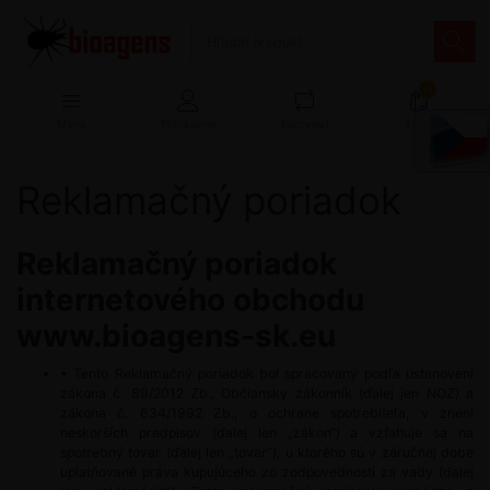
13
Menu
Prihlásenie
Porovnať
Košík
Reklamačný poriadok
Reklamačný poriadok
internetového obchodu
www.bioagens-sk.eu
• Tento Reklamačný poriadok bol spracovaný podľa ustanovení
zákona č. 89/2012 Zb., Občiansky zákonník (ďalej jen NOZ) a
zákona č. 634/1992 Zb., o ochrane spotrebiteľa, v znení
neskorších predpisov (ďalej len „zákon“) a vzťahuje sa na
spotrebný tovar (ďalej len „tovar“), u ktorého sú v záručnej dobe
uplatňované práva kupujúceho zo zodpovednosti za vady (ďalej