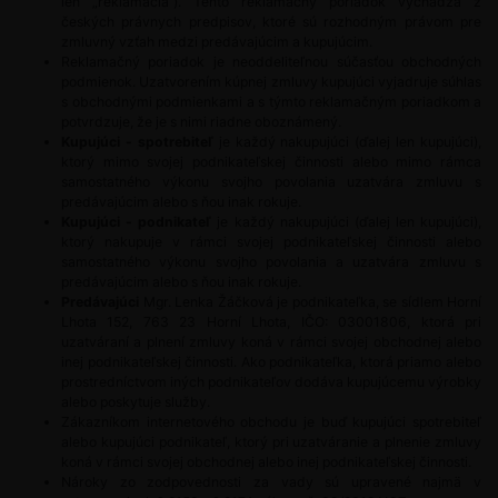
len „reklamácia“). Tento reklamačný poriadok vychádza z
českých právnych predpisov, ktoré sú rozhodným právom pre
zmluvný vzťah medzi predávajúcim a kupujúcim.
Reklamačný poriadok je neoddeliteľnou súčasťou obchodných
podmienok. Uzatvorením kúpnej zmluvy kupujúci vyjadruje súhlas
s obchodnými podmienkami a s týmto reklamačným poriadkom a
potvrdzuje, že je s nimi riadne oboznámený.
Kupujúci - spotrebiteľ
je každý nakupujúci (ďalej len kupujúci),
ktorý mimo svojej podnikateľskej činnosti alebo mimo rámca
samostatného výkonu svojho povolania uzatvára zmluvu s
predávajúcim alebo s ňou inak rokuje.
Kupujúci - podnikateľ
je každý nakupujúci (ďalej len kupujúci),
ktorý nakupuje v rámci svojej podnikateľskej činnosti alebo
samostatného výkonu svojho povolania a uzatvára zmluvu s
predávajúcim alebo s ňou inak rokuje.
Predávajúci
Mgr. Lenka Žáčková je podnikateľka, se sídlem Horní
Lhota 152, 763 23 Horní Lhota, IČO: 03001806, ktorá pri
uzatváraní a plnení zmluvy koná v rámci svojej obchodnej alebo
inej podnikateľskej činnosti. Ako podnikateľka, ktorá priamo alebo
prostredníctvom iných podnikateľov dodáva kupujúcemu výrobky
alebo poskytuje služby.
Zákazníkom internetového obchodu je buď kupujúci spotrebiteľ
alebo kupujúci podnikateľ, ktorý pri uzatváranie a plnenie zmluvy
koná v rámci svojej obchodnej alebo inej podnikateľskej činnosti.
Nároky zo zodpovednosti za vady sú upravené najmä v