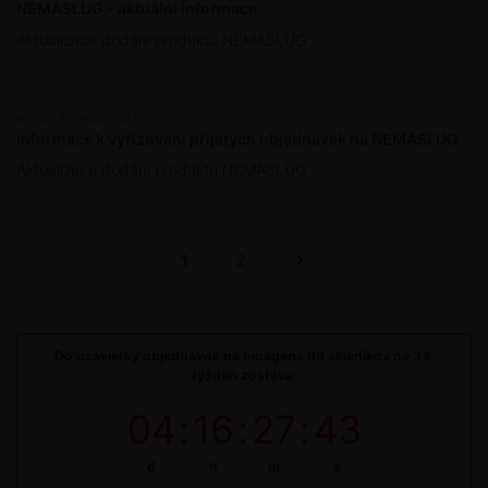
NEMASLUG - aktuální informace
Aktualizace dodání produktu NEMASLUG
piatok, 13. mája 2022
Informace k vyřizování přijatých objednávek na NEMASLUG
Aktualizace dodání produktu NEMASLUG
1
2
Do uzávierky objednávok na bioagens do skleníkov na 34.
týždeň zostáva:
04
:
16
:
27
:
43
d
h
m
s