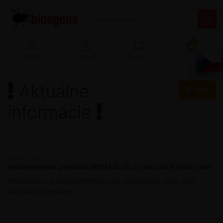
13
Menu
Prihlásenie
Porovnať
Košík
Aktuálne
RSS
informácie
nedeľa, 7. apríla 2024
Nedostupnosť produktu NEMASLUG v roku 2024 (čítať viac)
Informácie o produkte NEMASLUG - parazitické hlísty proti
slimákom a plzákom