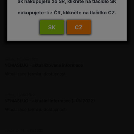
ak nakupujete zo SR, kliknite na tlačidlo SK
Omezený provoz během dovolené
nakupujete-li z ČR, klikněte na tlačítko CZ.
utorok, 5. júla 2022
SK
CZ
NEMASLUG - vyřazení produktu z prodeje (júl 2022)
NEMASLUG - aktuální informace (júl 2022)
nedeľa, 26. júna 2022
NEMASLUG - aktualizované informace
Aktualizace termínu dostupnosti
streda, 1. júna 2022
NEMASLUG - aktuální informace (JÚN 2022)
Aktualizace termínu dostupnosti
pondelok, 16. mája 2022