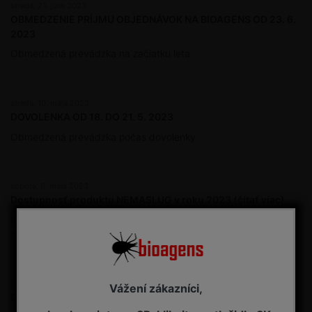
streda, 21. júna 2023
OBMEDZENIE PRÍJMU OBJEDNÁVOK NA BIOAGENS OD 23. 6.
2023
Obmedzená prevádzka na začiatku leta
streda, 10. mája 2023
DOVOLENKA OD 18. DO 21. 5. 2023
Obmedzená prevádzka počas dovolenky
sobota, 6. mája 2023
Dostupnosť produktu NEMASLUG v roku 2023 (čítať viac)
Informácie o produkte NEMASLUG - parazitické hlísty proti
slimákom a plzákom
štvrtok, 7. júla 2022
Vážení zákazníci,
DOVOLENÁ DO 11. 7. 2022