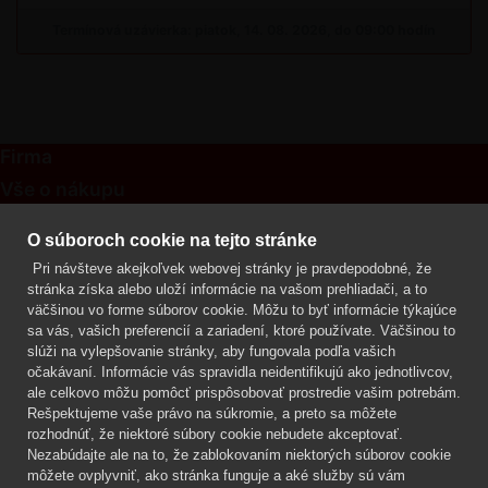
Termínová uzávierka: piatok, 14. 08. 2026, do 09:00 hodín
Firma
Vše o nákupu
Kontakt
O súboroch cookie na tejto stránke
Pri návšteve akejkoľvek webovej stránky je pravdepodobné, že
Mgr. Lenka Žáčková
stránka získa alebo uloží informácie na vašom prehliadači, a to
OCHRANA ROSTLIN
väčšinou vo forme súborov cookie. Môžu to byť informácie týkajúce
+420 608 748 548
sa vás, vašich preferencií a zariadení, ktoré používate. Väčšinou to
slúži na vylepšovanie stránky, aby fungovala podľa vašich
www.ochranarostlin.cz
očakávaní. Informácie vás spravidla neidentifikujú ako jednotlivcov,
ale celkovo môžu pomôcť prispôsobovať prostredie vašim potrebám.
Rešpektujeme vaše právo na súkromie, a preto sa môžete
rozhodnúť, že niektoré súbory cookie nebudete akceptovať.
Nezabúdajte ale na to, že zablokovaním niektorých súborov cookie
môžete ovplyvniť, ako stránka funguje a aké služby sú vám