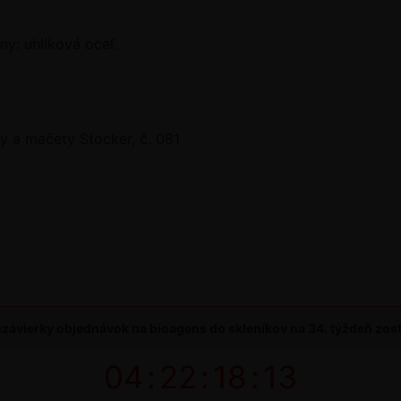
ny: uhlíková oceľ.
y a mačety Stocker, č. 081
závierky objednávok na bioagens do skleníkov na 34. týždeň zos
04
:
22
:
18
:
13