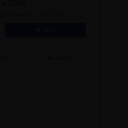
€ s DPH
NA OBJEDNÁVKU - dodanie 7-14 pracovných dní
Kúpiť
vnať
Máte otázku?