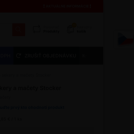
AKTUÁLNE INFORMÁCIE
13
Porovnať
Nákupný
Produkty
košík
 DPH
ZRUŠIŤ OBJEDNÁVKU
Kontakty
a sekery a mačety Stocker
ekery a mačety Stocker
mačety
uďte prvý kto ohodnotí produkt
,85 € / 1 ks