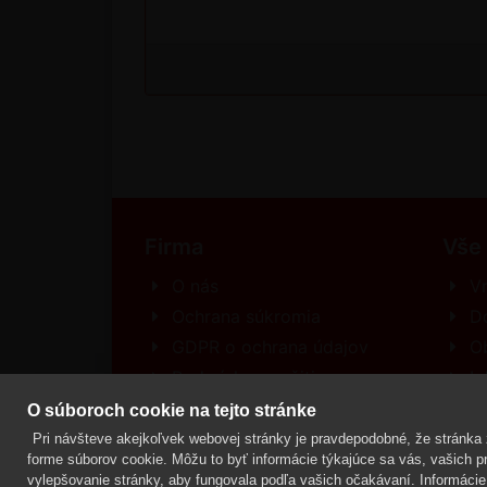
Firma
Vše
O nás
Vr
Ochrana súkromia
D
GDPR o ochrana údajov
O
Podmínky použitia
In
Kontakt
R
O súboroch cookie na tejto stránke
Pri návšteve akejkoľvek webovej stránky je pravdepodobné, že stránka z
forme súborov cookie. Môžu to byť informácie týkajúce sa vás, vašich pre
vylepšovanie stránky, aby fungovala podľa vašich očakávaní. Informácie 