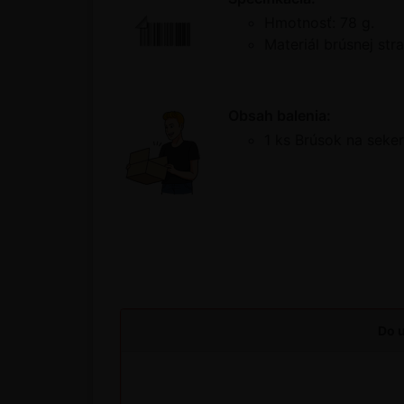
Hmotnosť: 78 g.
Materiál brúsnej stra
Obsah balenia:
1 ks Brúsok na seker
Do u