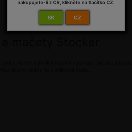
nakupujete-li z ČR, klikněte na tlačítko CZ.
SK
CZ
y a mačety Stocker
e sekier, mačiet a ďalších rezných nástrojov vrátane kuch
cu. Brúsny nástroj je z uhlíkovej ocele.