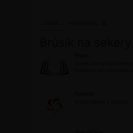
DETAIL
HODNOTENIE
0
Brúsik na seker
Popis:
brúsik určený na brúseni
držadlom pre pohodlnú prá
Funkcia:
brúsik sekery a mačety.
Špecifikácia: