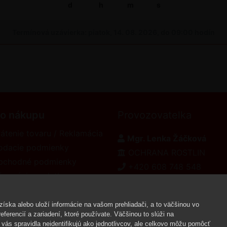
d
h
m
s
Termínová uzávierka: piatok, 14. 08. 2026, do 09:00 hodín
 o nákupu
Provozovatelka
átenie tovaru / Reklamácia
Mgr. Lenka Žáčková
odacie podmienky
OCHRANA ROSTLIN
bchodné podmienky
+420 608 748 548
formácie o platbe
www.ochranarostlin.cz
eklamačný poriadok
íska alebo uloží informácie na vašom prehliadači, a to väčšinou vo
ferencií a zariadení, ktoré používate. Väčšinou to slúži na
vás spravidla neidentifikujú ako jednotlivcov, ale celkovo môžu pomôcť