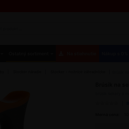
Ostatný sortiment
Na stiahnutie
Nákup s 0%
eby
Stocker náradie
Stocker - nožnice záhradnícke
Brúsik n
Brúsik na s
brúsik sekery a 
B
Merná cena:
10