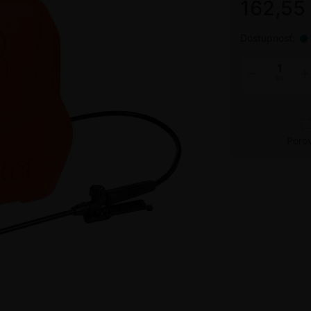
162,55
Dostupnosť:
ks
Poro