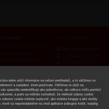
 o nákupu
Provozovatelka
átenie tovaru / Reklamácia
Mgr. Lenka Žáčková
odacie podmienky
OCHRANA ROSTLIN
bchodné podmienky
+420 608 748 548
formácie o platbe
www.ochranarostlin.cz
eklamačný poriadok
íska alebo uloží informácie na vašom prehliadači, a to väčšinou vo
ferencií a zariadení, ktoré používate. Väčšinou to slúži na
vás spravidla neidentifikujú ako jednotlivcov, ale celkovo môžu pomôcť
Copyr
úkromie, a preto sa môžete rozhodnúť, že niektoré súbory cookie
h súborov cookie môžete ovplyvniť, ako stránka funguje a aké služby
 ktoré sú nepostrádateľné na chod aplikácie (nákupný košík, katalóg