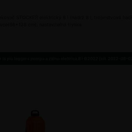
kovač STOCKER elektrický 8 l (nádrž 8 l, trojvrstvová had
vce(68+128 cm), nastaviteľná tryska
 la più leggera pompa a zaino elettrica 8 l ©2022 [cit. 2022-08-0