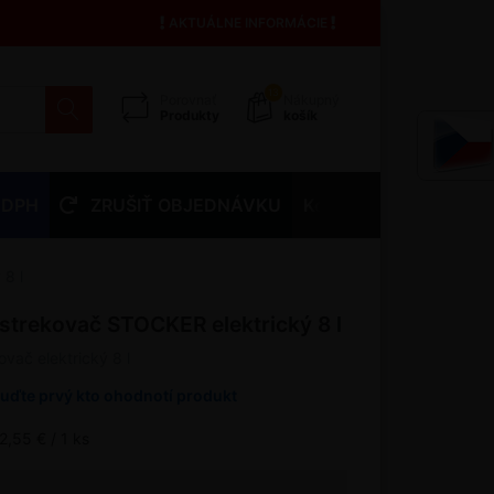
AKTUÁLNE INFORMÁCIE
13
Porovnať
Nákupný
Produkty
košík
 DPH
ZRUŠIŤ OBJEDNÁVKU
Kontakty
8 l
strekovač STOCKER elektrický 8 l
vač elektrický 8 l
uďte prvý kto ohodnotí produkt
2,55 € / 1 ks