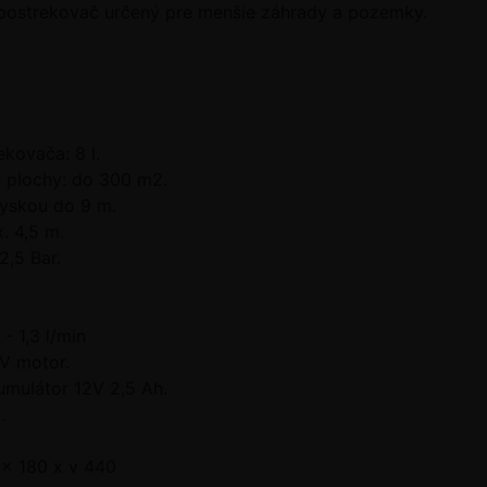
postrekovač určený pre menšie záhrady a pozemky.
kovača: 8 l.
 plochy: do 300 m2.
ryskou do 9 m.
. 4,5 m.
2,5 Bar.
 - 1,3 l/min
2V motor.
umulátor 12V 2,5 Ah.
.
x 180 x v 440