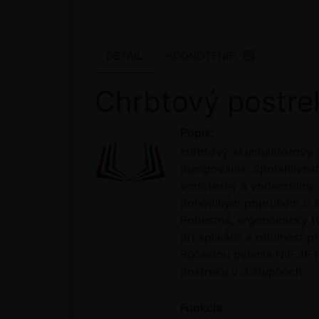
DETAIL
HODNOTENIE
0
Chrbtový postre
Popis:
chrbtový akumulátorový p
pumpovania. Spoľahlivosť
vodotesný a vodeodolný. 
pohodlným popruhom o šírk
Robustná, ergonomicky tv
pri aplikácii a odolnosť
Súčasťou balenia NIE JE r
postreku v 3 stupňoch.
Funkcia: