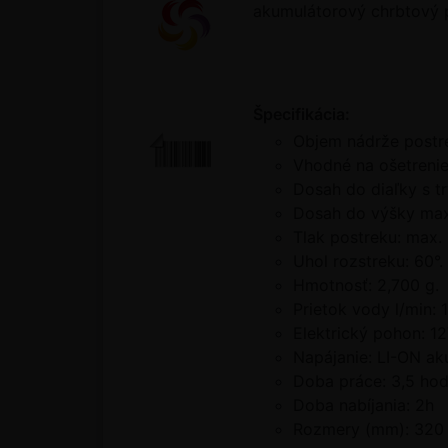
akumulátorový chrbtový 
Špecifikácia:
Objem nádrže postre
Vhodné na ošetrenie
Dosah do diaľky s t
Dosah do výšky max
Tlak postreku: max. 
Uhol rozstreku: 60°.
Hmotnosť: 2,700 g.
Prietok vody l/min: 1
Elektrický pohon: 1
Napájanie: LI-ON ak
Doba práce: 3,5 hod
Doba nabíjania: 2h
Rozmery (mm): 320 