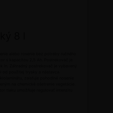
ý 8 l
jenie alebo rosenie bez potreby ručného
or s kapacitou 2,5 Ah. Postrekovač je
ck in. Záhradný postrekovač je vybavený
 od použitej trysky a nástavca.
lolaminátu, zaisťuje pohodlné nosenie
rčeným na chemické ošetrenie vegetácie.
tor tlaku umožňuje regulovať intenzitu