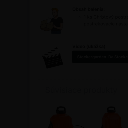
Obsah balenia:
1 ks Chrbtový postre
postrekovacie násta
Video (ukážka)
Stockergarden. Da Stocker
Súvisiace produkty