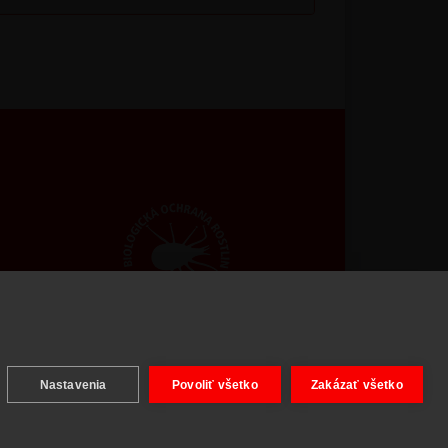
ight © 2026 BIOAGENS - biologická ochrana rastlín.
Nastavenia
Povoliť všetko
Zakázať všetko