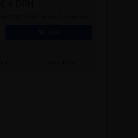
 € s DPH
NA OBJEDNÁVKU - dodanie 7-14 pracovných dní
Kúpiť
vnať
Máte otázku?