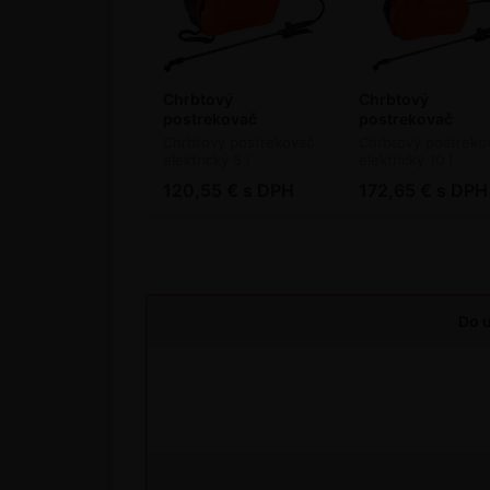
Chrbtový
Chrbtový
postrekovač
postrekovač
STOCKER elektrický 5
STOCKER elektri
Chrbtový postrekovač
Chrbtový postreko
l
10 l
elektrický 5 l
elektrický 10 l
120,55 € s DPH
172,65 € s DPH
Do u