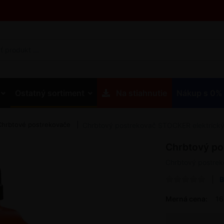
Ostatný sortiment
Na stiahnutie
Nákup s 0%
Chrbtové postrekovače
Chrbtový postrekovač STOCKER elektrický 
Chrbtový po
Chrbtový postreko
B
Merná cena:
16