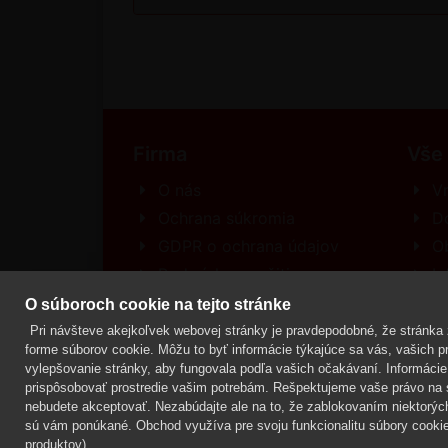
Firma
Vše
O nás
Vr
Ochrana súkromia
D
GDPR o ochrana údajov
O
Podmínky použitia
In
Kontakt
R
O súboroch cookie na tejto stránke
Pri návšteve akejkoľvek webovej stránky je pravdepodobné, že stránka z
forme súborov cookie. Môžu to byť informácie týkajúce sa vás, vašich pre
vylepšovanie stránky, aby fungovala podľa vašich očakávaní. Informácie 
Mgr. Lenka Žáčková,
OCHRANA ROSTLIN
prispôsobovať prostredie vašim potrebám. Rešpektujeme vaše právo na s
nebudete akceptovať. Nezabúdajte ale na to, že zablokovaním niektorýc
sú vám ponúkané. Obchod využíva pre svoju funkcionalitu súbory cookie,
produktov).