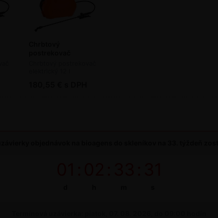
Chrbtový
postrekovač
cký
STOCKER elektrický
vač
Chrbtový postrekovač
12 l
elektrický 12 l
180,55 € s DPH
závierky objednávok na bioagens do skleníkov na 33. týždeň zos
01
:
02
:
33
:
30
d
h
m
s
Termínová uzávierka: piatok, 07. 08. 2026, do 09:00 hodín