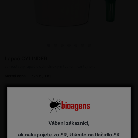
Lapač CYLINDER
samostatný lapač s cylindrickým tvarom kontajnera
Merná cena:
7,25 € / 1 ks
7,25 € s DPH
Dostupnosť:
SKLADOM - pripravené na odoslanie
Kúpiť
ks
Vážení zákazníci,
ak nakupujete zo SR, kliknite na tlačidlo SK