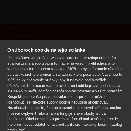
Firma
Vše o nákupu
Kontakt
O súboroch cookie na tejto stránke
Pri návšteve akejkoľvek webovej stránky je pravdepodobné, že
Mgr. Lenka Žáčková
stránka získa alebo uloží informácie na vašom prehliadači, a to
OCHRANA ROSTLIN
väčšinou vo forme súborov cookie. Môžu to byť informácie týkajúce
+420 608 748 548
sa vás, vašich preferencií a zariadení, ktoré používate. Väčšinou to
slúži na vylepšovanie stránky, aby fungovala podľa vašich
www.ochranarostlin.cz
očakávaní. Informácie vás spravidla neidentifikujú ako jednotlivcov,
ale celkovo môžu pomôcť prispôsobovať prostredie vašim potrebám.
Rešpektujeme vaše právo na súkromie, a preto sa môžete
rozhodnúť, že niektoré súbory cookie nebudete akceptovať.
Nezabúdajte ale na to, že zablokovaním niektorých súborov cookie
môžete ovplyvniť, ako stránka funguje a aké služby sú vám
ponúkané. Obchod využíva pre svoju funkcionalitu súbory cookie,
ktoré sú nepostrádateľné na chod aplikácie (nákupný košík, katalóg
produktov).