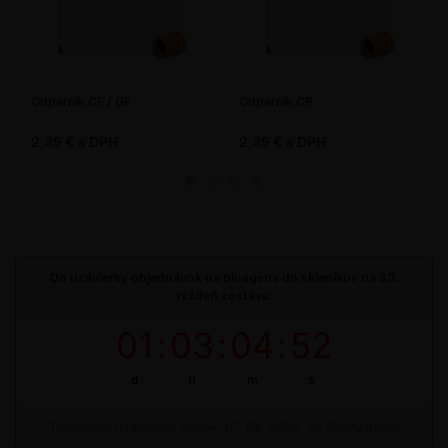
Odparník CF / GF
Odparník CP
2,35 € s DPH
2,35 € s DPH
Do uzávierky objednávok na bioagens do skleníkov na 33.
týždeň zostáva:
01
:
03
:
04
:
52
d
h
m
s
Termínová uzávierka: piatok, 07. 08. 2026, do 09:00 hodín