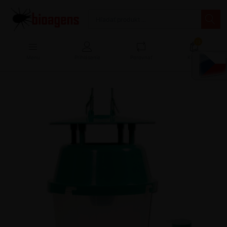
13
Menu
Prihlásenie
Porovnať
Košík