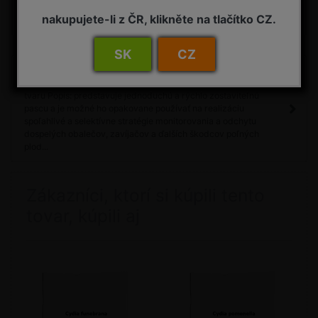
nakupujete-li z ČR, klikněte na tlačítko CZ.
Porovnať
Máte otázku?
SK
CZ
Detail
LAPAČ CYLINDRICKÝ - špeciálne navrhnutý lapač cylindrického
tvaru Popis: predstavuje jednoduchú a rýchlo zostaviteľnú
pascu a je možné ho opakovane používať na realizáciu
spoľahlivé a selektívne stratégie monitorovania a odchytu
dospelých obalečov, zavíjačov a ďalších škodcov poľných
plod...
Zákazníci, ktorí si kúpili tento
tovar, kúpili aj