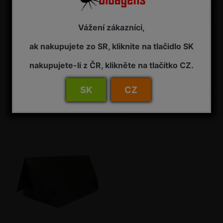
Vážení zákazníci,
Detail
FEROMONOVÝ ODPARNÍK CM - náhradný feromónový odparník
ak nakupujete zo SR, kliknite na tlačidlo SK
pre lapač, na signalizáciu výskytu obaľovač broskyňový (Cydia
molesta) Pôsobenie: feromóny sú laboratórne implementované
nakupujete-li z ČR, klikněte na tlačítko CZ.
do gumových nosičov (teliesok), ktoré zaisťujú rovnomerné
odparovanie feromónových atraktantov cieľového hmyzu po...
SK
CZ
Súvisiace produkty