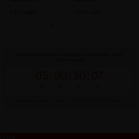
2,35 € s DPH
2,35 € s DPH
Do uzávierky objednávok na bioagens do skleníkov na 34.
týždeň zostáva:
05
:
00
:
30
:
07
d
h
m
s
Termínová uzávierka: piatok, 14. 08. 2026, do 09:00 hodín
Firma