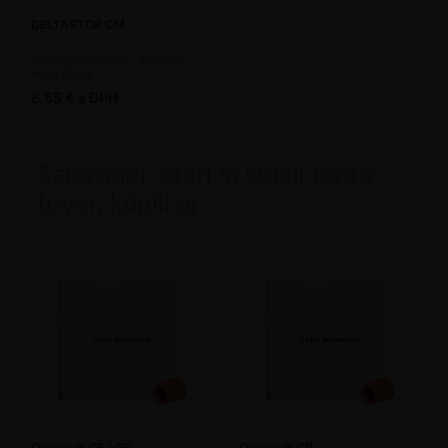
DELTASTOP CM
feromónový lapač - obaľovač
broskyňový
8,55 € s DPH
Zákazníci, ktorí si kúpili tento
tovar, kúpili aj
Odparník CF / GF
Odparník CP