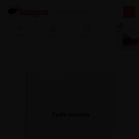
13
Menu
Prihlásenie
Porovnať
Košík