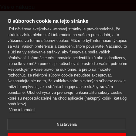
Vše o nákupu
Kontakt
O súboroch cookie na tejto stránke
Pri návšteve akejkoľvek webovej stránky je pravdepodobné, že
Mgr. Lenka Žáčková
stránka získa alebo uloží informácie na vašom prehliadači, a to
OCHRANA ROSTLIN
väčšinou vo forme súborov cookie. Môžu to byť informácie týkajúce
+420 608 748 548
sa vás, vašich preferencií a zariadení, ktoré používate. Väčšinou to
slúži na vylepšovanie stránky, aby fungovala podľa vašich
www.ochranarostlin.cz
očakávaní. Informácie vás spravidla neidentifikujú ako jednotlivcov,
ale celkovo môžu pomôcť prispôsobovať prostredie vašim potrebám.
Rešpektujeme vaše právo na súkromie, a preto sa môžete
rozhodnúť, že niektoré súbory cookie nebudete akceptovať.
Nezabúdajte ale na to, že zablokovaním niektorých súborov cookie
môžete ovplyvniť, ako stránka funguje a aké služby sú vám
ponúkané. Obchod využíva pre svoju funkcionalitu súbory cookie,
ktoré sú nepostrádateľné na chod aplikácie (nákupný košík, katalóg
produktov).
Viac informácií
Nastavenia
Mgr. Lenka Žáčková,
OCHRANA ROSTLIN
Copyright © 2026 BIOAGENS - biologická ochrana rastlín.