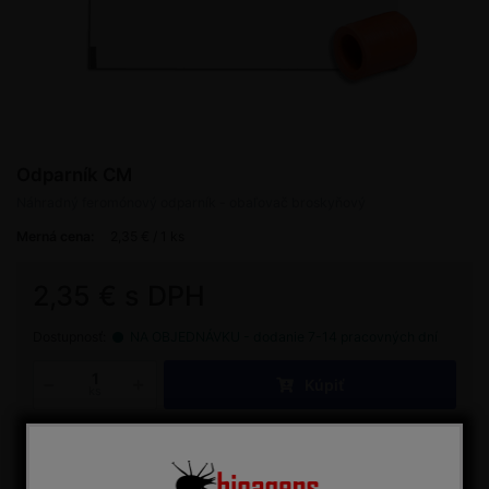
Odparník CM
Náhradný feromónový odparník - obaľovač broskyňový
Merná cena:
2,35 € / 1 ks
2,35 € s DPH
Dostupnosť:
NA OBJEDNÁVKU - dodanie 7-14 pracovných dní
Kúpiť
ks
Porovnať
Máte otázku?