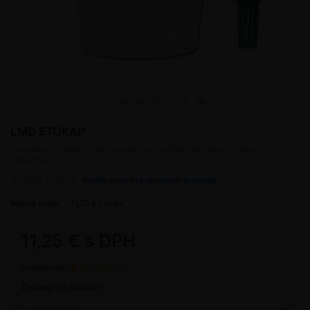
LMD ETOKAP
feromónový lapač - sada pre odchyt mníška obyčajná, mníška
veľkohlavá
Buďte prvý kto ohodnotí produkt
Merná cena:
11,25 € / sada
11,25 € s DPH
Dostupnosť:
NA DOPYT
Zvolený typ lapača