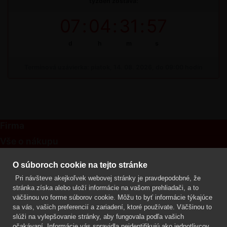
týždeň zostáva:
07
:
04
:
31
:
56
d
h
m
s
Termínová uzávierka: piatok, 14. 08. 2026, do 09:00 hodín
Firma
Vše o nákupu
Kontakt
O súboroch cookie na tejto stránke
Pri návšteve akejkoľvek webovej stránky je pravdepodobné, že
Mgr. Lenka Žáčková
stránka získa alebo uloží informácie na vašom prehliadači, a to
OCHRANA ROSTLIN
väčšinou vo forme súborov cookie. Môžu to byť informácie týkajúce
+420 608 748 548
sa vás, vašich preferencií a zariadení, ktoré používate. Väčšinou to
slúži na vylepšovanie stránky, aby fungovala podľa vašich
www.ochranarostlin.cz
očakávaní. Informácie vás spravidla neidentifikujú ako jednotlivcov,