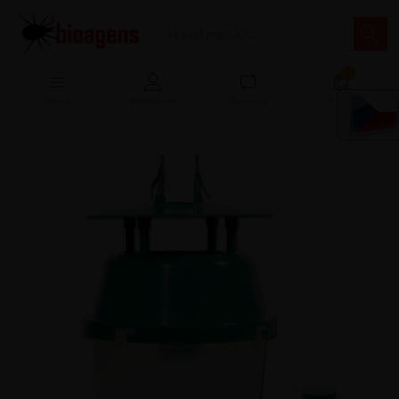
13
Menu
Prihlásenie
Porovnať
Košík