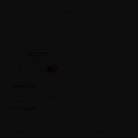
Súvisiace produkty
Odparník LMD
Náhradný feromónový odparník-
mníška obyčajná, mníška
veľkohlavá
5,01 € s DPH
Zákazníci, ktorí si kúpili tento